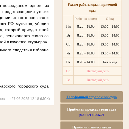
Режим работы суда и приемной
ы посредством одного из
суда
х предотвращения утечки
щении, что потерпевшая и
Рабочее время
Обед
анка РФ мужчина, убедил
Пн
8:25 – 18:00
13:00 – 14:00
», который приедет к ней
а, пенсионерка сняла со
Вт
8:25 – 18:00
13:00 – 14:00
ней в качестве «курьера».
Ср
8:25 – 18:00
13:00 – 14:00
ьного следствия избрана
Чт
8:25 – 18:00
13:00 – 14:00
Пт
8:20 – 14:00
Без обеда
Сб
Выходной день
Вс
Выходной день
арского городского суда
Телефонный справочник суда
ковано 27.06.2025 12:18 (МСК)
Приёмная председателя суда
(8-8212) 40-96-21
Приёмная заместителя