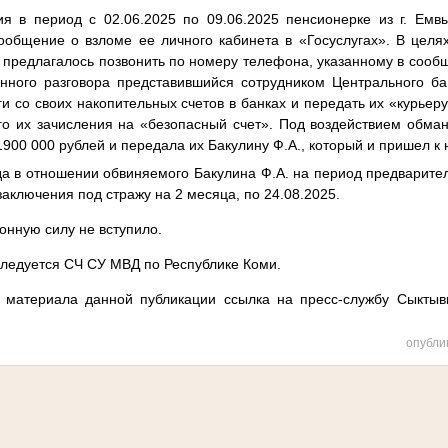
ия в период с 02.06.2025 по 09.06.2025 пенсионерке из г. Емв
общение о взломе ее личного кабинета в «Госуслугах». В целя
предлагалось позвонить по номеру телефона, указанному в сооб
нного разговора представившийся сотрудником Центрального б
и со своих накопительных счетов в банках и передать их «курьеру
о их зачисления на «безопасный счет». Под воздействием обман
1900 000 рублей и передала их Бакулину Ф.А., который и пришел к 
а в отношении обвиняемого Бакулина Ф.А. на период предварител
заключения под стражу на 2 месяца, по 24.08.2025.
онную силу не вступило.
следуется СЧ СУ МВД по Республике Коми.
 материала данной публикации ссылка на пресс-службу Сыктывк
опубли