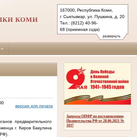
167000, Республика Коми,
г. Сыктывкар, ул. Пушкина, д. 20
ИКИ КОМИ
Тел.: (8212) 40-96-
68 (приемная суда)
(8212) 40-96-26 (ф.)
развернуть
syktsud.komi@sudrf.ru
схема проезда
00
версия для печати
Запросы ОПФР по постановлению
Правительства РФ от 28.06.2021 №
ганов предварительного
1037
женца г. Киров Бакулина
 РФ).