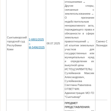
отношениями →
Другие споры,
связанные с
землепользованием →
О признании
недействительным
ненормативного акта,
порождающего права и
обязанности в сфере
Сыктывкарский
земельных
2-6801/2025
городской суд
правоотношений →
Саенко Оль
~
08.07.2025
Республики
об изъятии земельных
Леонидовн
М-5496/2025
Коми
участков для
государственных или
муниципальных нужд
и определении их
выкупной цены
ИСТЕЦ(ЗАЯВИТЕЛЬ):
Сулейманов Максим
Александрович,
Сулейманова
Светлана Равиловна
ОТВЕТЧИК:
Администрация МО ГО
"Сыктывкар"
ПРЕДМЕТ
ПРЕДСТАВЛЕНИЯ: