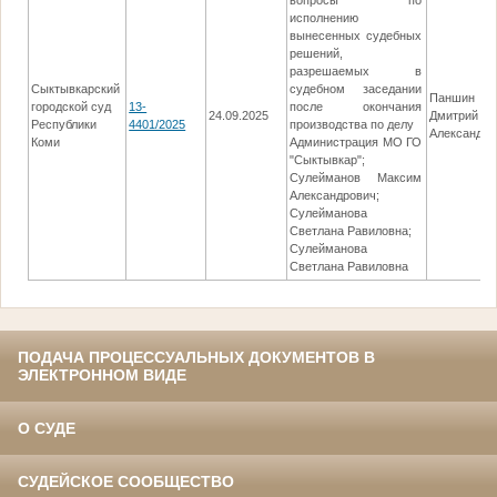
вопросы по
исполнению
вынесенных судебных
решений,
разрешаемых в
Сыктывкарский
судебном заседании
Паншин
городской суд
13-
после окончания
24.09.2025
Дмитрий
Республики
4401/2025
производства по делу
Александро
Коми
Администрация МО ГО
"Сыктывкар";
Сулейманов Максим
Александрович;
Сулейманова
Светлана Равиловна;
Сулейманова
Светлана Равиловна
ПОДАЧА ПРОЦЕССУАЛЬНЫХ ДОКУМЕНТОВ В
ЭЛЕКТРОННОМ ВИДЕ
О СУДЕ
СУДЕЙСКОЕ СООБЩЕСТВО