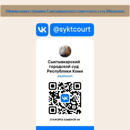
Официальная страница Сыктывкарского городского суда ВКонтакте